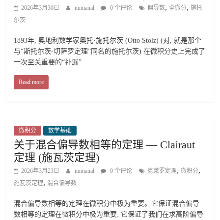
,
,
2026年3月30日
numanal
0 个评论
偏导数
全微分
施托
尔茨
1893年, 奥地利数学家奥托·施托尔茨 (Otto Stolz) (对, 就是那个
与“斯托尔茨-切萨罗定理”同名的施托尔茨) 在微积分史上完成了
一次至关重要的“补漏”.
Read more
微积分
数学基础
关于混合偏导数相等的定理 — Clairaut
定理 (施瓦茨定理)
,
,
2026年3月23日
numanal
0 个评论
克莱罗定理
微积分
,
施瓦茨定理
混合偏导数
混合偏导数相等的定理在微积分中极为重要。它保证混合偏导
数相等的定理在微积分中极为重要. 它保证了我们在求高阶偏导