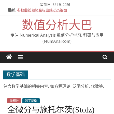
Skip
星期日, 8月 9, 2026
to
最新:
参数曲线和极坐标曲线动态绘图
content
全微分与施托尔茨(Stolz)
数值分析大巴
关于混合偏导数相等的定理 — Clairaut 定理 (施瓦茨定理)
From Cartesian to polar (从笛卡尔坐标到极坐标)
A note on Gudi’s analysis of the IPDG method
专注 Numerical Analysis 数值分析学习, 科研与应用
(NumAnal.com)
数学基础
包含数学基础的相关内容, 如方程理论, 泛函分析, 代数等.
微积分
数学基础
全微分与施托尔茨(Stolz)