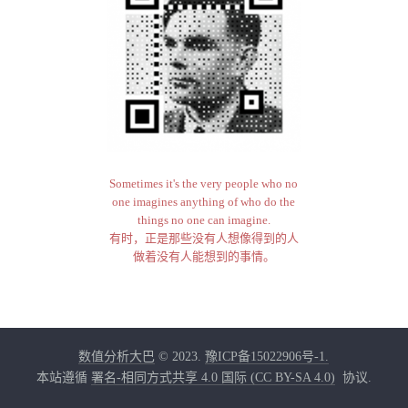
Sometimes it's the very people who no
one imagines anything of who do the
things no one can imagine.
有时，正是那些没有人想像得到的人
做着没有人能想到的事情。
数值分析大巴
© 2023.
豫ICP备15022906号-1.
本站遵循
署名-相同方式共享 4.0 国际 (CC BY-SA 4.0)
协议.