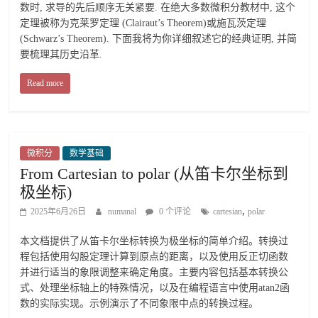
数时, 求导的先后顺序无关紧要. 在绝大多数微积分教材中, 这个
定理被称为克莱罗定理 (Clairaut’s Theorem)或施瓦茨定理
(Schwarz’s Theorem). 下面我将为你详细叙述它的经典证明, 并简
要梳理其历史沿革.
Read more
微积分
数学基础
From Cartesian to polar (从笛卡尔坐标到
极坐标)
,
2025年6月26日
numanal
0 个评论
cartesian
polar
本文档提供了从笛卡尔坐标转换为极坐标的简单介绍。转换过
程包括使用勾股定理计算到原点的距离，以及使用反正切函数
并进行适当的象限调整来确定角度。主要内容包括基本转换公
式、处理坐标轴上的特殊情况，以及在编程语言中使用atan2函
数的实际实现。示例演示了不同象限中点的转换过程。