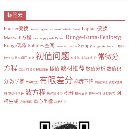
标签云
Fourier变换
Laplace变换
Gauss-Legendre
Gauss-Lobatto
Gmsh
Runge-Kutta-Fehlberg
Maxwell方程
meshio
pygmsh
Python
Runge现象
Sobolev空间
Sympy
Sturm-Liouville
tangential trace
三角形
初值问题
常微分
积分
中英文词汇
刘徽
可视化
多边形积分
方程
教材推荐
插值
数值分析
数值积
微分
微分方程数值解
有限差分
分
数学家
梯度下降
数学模型
椭圆方程
欧拉-伯努
波方程
积分
网
利
正则性估计
热传输模型
积分法则
符号计算
编程语言
格生成
重心坐标
边值问题
高斯积分