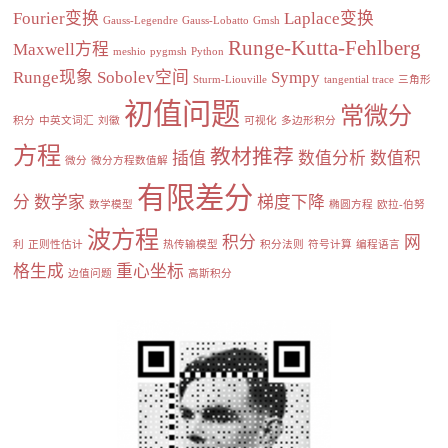
Fourier变换
Laplace变换
Gauss-Legendre
Gauss-Lobatto
Gmsh
Runge-Kutta-Fehlberg
Maxwell方程
meshio
pygmsh
Python
Runge现象
Sobolev空间
Sympy
Sturm-Liouville
tangential trace
三角形
初值问题
常微分
积分
中英文词汇
刘徽
可视化
多边形积分
方程
教材推荐
插值
数值分析
数值积
微分
微分方程数值解
有限差分
分
数学家
梯度下降
数学模型
椭圆方程
欧拉-伯努
波方程
积分
网
利
正则性估计
热传输模型
积分法则
符号计算
编程语言
格生成
重心坐标
边值问题
高斯积分