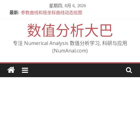
Skip
星期四, 8月 6, 2026
to
最新:
参数曲线和极坐标曲线动态绘图
content
全微分与施托尔茨(Stolz)
数值分析大巴
关于混合偏导数相等的定理 — Clairaut 定理 (施瓦茨定理)
From Cartesian to polar (从笛卡尔坐标到极坐标)
A note on Gudi’s analysis of the IPDG method
专注 Numerical Analysis 数值分析学习, 科研与应用
(NumAnal.com)