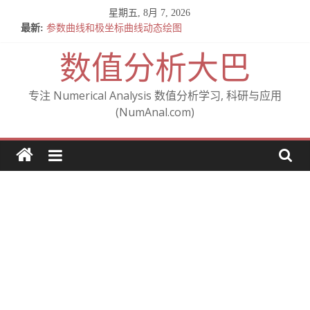
Skip
星期五, 8月 7, 2026
to
最新:
参数曲线和极坐标曲线动态绘图
content
全微分与施托尔茨(Stolz)
数值分析大巴
关于混合偏导数相等的定理 — Clairaut 定理 (施瓦茨定理)
From Cartesian to polar (从笛卡尔坐标到极坐标)
A note on Gudi’s analysis of the IPDG method
专注 Numerical Analysis 数值分析学习, 科研与应用
(NumAnal.com)