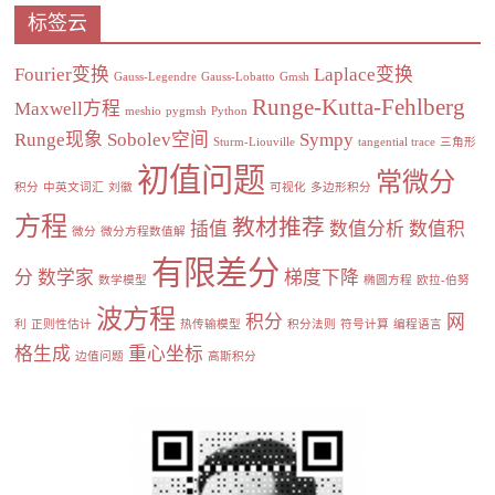
标签云
Fourier变换
Laplace变换
Gauss-Legendre
Gauss-Lobatto
Gmsh
Runge-Kutta-Fehlberg
Maxwell方程
meshio
pygmsh
Python
Runge现象
Sobolev空间
Sympy
Sturm-Liouville
tangential trace
三角形
初值问题
常微分
积分
中英文词汇
刘徽
可视化
多边形积分
方程
教材推荐
插值
数值分析
数值积
微分
微分方程数值解
有限差分
分
数学家
梯度下降
数学模型
椭圆方程
欧拉-伯努
波方程
积分
网
利
正则性估计
热传输模型
积分法则
符号计算
编程语言
格生成
重心坐标
边值问题
高斯积分