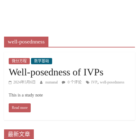
well-posednness
微分方程
数学基础
Well-posedness of IVPs
,
2024年5月6日
numanal
0 个评论
IVP
well-posednness
This is a study note
Read more
最新文章