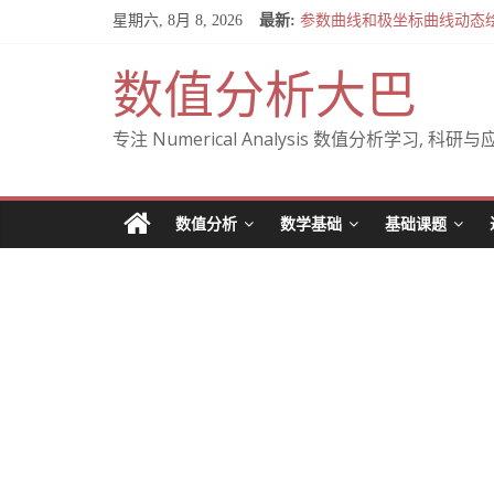
Skip
星期六, 8月 8, 2026
最新:
参数曲线和极坐标曲线动态
to
全微分与施托尔茨(Stolz)
content
关于混合偏导数相等的定理 — Cl
数值分析大巴
From Cartesian to pol
专注 Numerical Analysis 数值分析学习, 科研与应用
数值分析
数学基础
基础课题