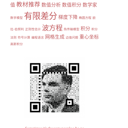
教材推荐
值
数值分析
数值积分
数学家
有限差分
梯度下降
数学模型
椭圆方程
欧
波方程
积分
拉-伯努利
正则性估计
热传输模型
积分
网格生成
重心坐标
法则
符号计算
编程语言
边值问题
高斯积分