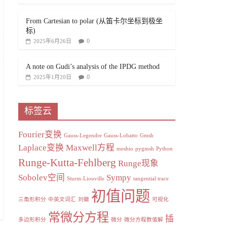
From Cartesian to polar (从笛卡尔坐标到极坐
标)
0
2025年6月26日
A note on Gudi’s analysis of the IPDG method
0
2025年1月20日
标签云
Fourier变换
Gauss-Legendre
Gauss-Lobatto
Gmsh
Laplace变换
Maxwell方程
meshio
pygmsh
Python
Runge-Kutta-Fehlberg
Runge现象
Sobolev空间
Sympy
Sturm-Liouville
tangential trace
初值问题
三角形积分
中英文词汇
刘徽
可视化
常微分方程
插
多边形积分
微分
微分方程数值解