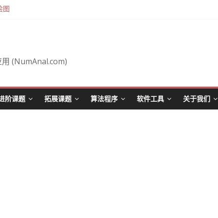
绘图
airaut 定理 (施瓦茨定理)
ar (从笛卡尔坐标到极坐标)
 (NumAnal.com)
进阶课题
拓展课题
算法程序
软件工具
关于我们