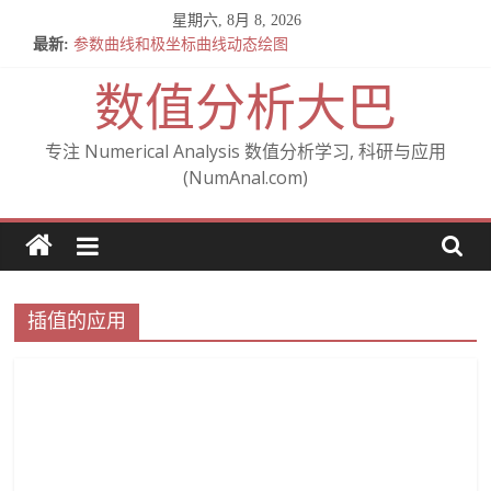
Skip
星期六, 8月 8, 2026
to
最新:
参数曲线和极坐标曲线动态绘图
content
全微分与施托尔茨(Stolz)
数值分析大巴
关于混合偏导数相等的定理 — Clairaut 定理 (施瓦茨定理)
From Cartesian to polar (从笛卡尔坐标到极坐标)
A note on Gudi’s analysis of the IPDG method
专注 Numerical Analysis 数值分析学习, 科研与应用
(NumAnal.com)
插值的应用