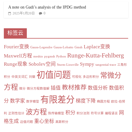
A note on Gudi’s analysis of the IPDG method
0
2025年1月20日
标签云
Fourier变换
Laplace变换
Gauss-Legendre
Gauss-Lobatto
Gmsh
Runge-Kutta-Fehlberg
Maxwell方程
meshio
pygmsh
Python
Runge现象
Sobolev空间
Sympy
Sturm-Liouville
tangential trace
三角形
初值问题
常微分
积分
中英文词汇
刘徽
可视化
多边形积分
方程
教材推荐
插值
数值分析
数值积
微分
微分方程数值解
有限差分
分
数学家
梯度下降
数学模型
椭圆方程
欧拉-伯努
波方程
积分
网
利
正则性估计
热传输模型
积分法则
符号计算
编程语言
格生成
重心坐标
边值问题
高斯积分