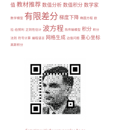
教材推荐
值
数值分析
数值积分
数学家
有限差分
梯度下降
数学模型
椭圆方程
欧
波方程
积分
拉-伯努利
正则性估计
热传输模型
积分
网格生成
重心坐标
法则
符号计算
编程语言
边值问题
高斯积分