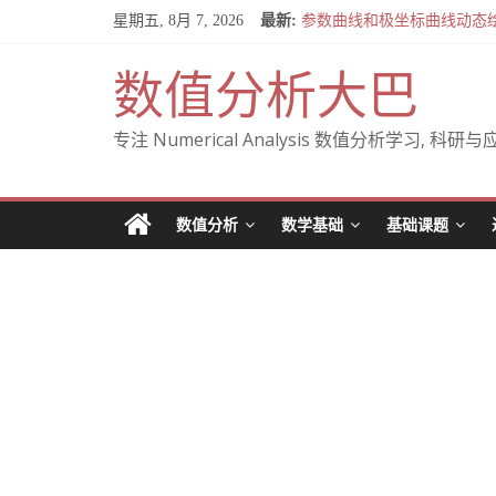
Skip
星期五, 8月 7, 2026
最新:
参数曲线和极坐标曲线动态
to
全微分与施托尔茨(Stolz)
content
关于混合偏导数相等的定理 — Cl
数值分析大巴
From Cartesian to pol
A note on Gudi’s analysis of 
专注 Numerical Analysis 数值分析学习, 科研与应用
数值分析
数学基础
基础课题