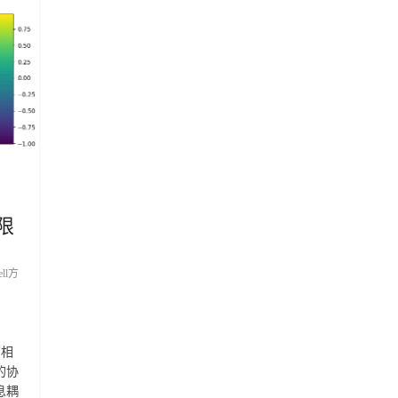
有限
ell方
有相
的协
息耦