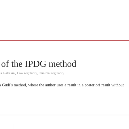
s of the IPDG method
,
,
us Galerkin
Low regularity
minimal regularity
n Gudi’s method, where the author uses a result in a posteriori result without