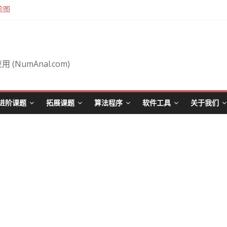
绘图
airaut 定理 (施瓦茨定理)
ar (从笛卡尔坐标到极坐标)
the IPDG method
 (NumAnal.com)
进阶课题
拓展课题
算法程序
软件工具
关于我们