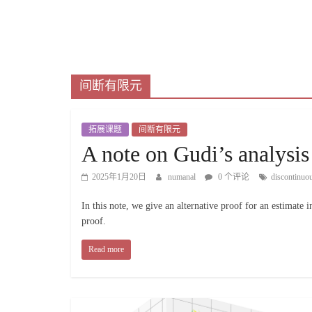
间断有限元
拓展课题
间断有限元
A note on Gudi’s analysi
2025年1月20日
numanal
0 个评论
discontinuo
In this note, we give an alternative proof for an estimate i
proof.
Read more