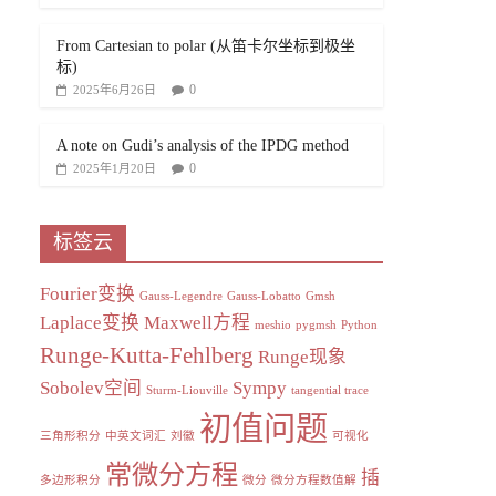
From Cartesian to polar (从笛卡尔坐标到极坐
标)
0
2025年6月26日
A note on Gudi’s analysis of the IPDG method
0
2025年1月20日
标签云
Fourier变换
Gauss-Legendre
Gauss-Lobatto
Gmsh
Laplace变换
Maxwell方程
meshio
pygmsh
Python
Runge-Kutta-Fehlberg
Runge现象
Sobolev空间
Sympy
Sturm-Liouville
tangential trace
初值问题
三角形积分
中英文词汇
刘徽
可视化
常微分方程
插
多边形积分
微分
微分方程数值解