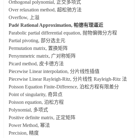
Orthogonal polynomial, 正交多项式
Over relaxation method, 超松驰方法
Overflow, 上溢
Padé Rational Approximation, 帕德有理逼近
Parabolic partial differential equation, 抛物偏微分方程
Partial pivoting, 部分选主元
Permutation matrix, 置换矩阵
Persymmetric matrix, 广对称矩阵
Picard method, 皮卡德方法
Piecewise Linear interpolation, 分片线性插值
Piecewise Linear Rayleigh-Ritz, 分片线性 Rayleigh-Ritz 法
Poisson Equation Finite-Difference, 泊松方程有限差分
Point of singularity, 奇异点
Poisson equation, 泊松方程
Polynomial, 多项式
Positive definite matrix, 正定矩阵
Power Method, 幂法
Precision, 精度