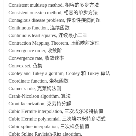
Consistent multistep method, 相容的多步方法
Consistent one-step method, 相容的单步方法
Contagious disease problems, 传染性疾病问题
Continuous function, 连续函数
Continuous least squares, 连续最小二乘
Contraction Mapping Theorem, 压缩映射定理
Convergence order, 收敛阶
Convergence rate, 收敛速率
Convex set, 凸集
Cooley and Tukey algorithm, Cooley 和 Tukey 算法
Coordinate function, 坐标函数
Cramer’s rule, 克莱姆法则
Crank-Nicolson algorithm, 算法
Crout factorization, 克劳特分解
Cubic Hermite interpolation, 三次埃尔米特插值
Cubic Hermite polynomial, 三次埃尔米特多项式
Cubic spline interpolation, 三次样条插值
Cubic Spline Rayleigh-Ritz algorithm,