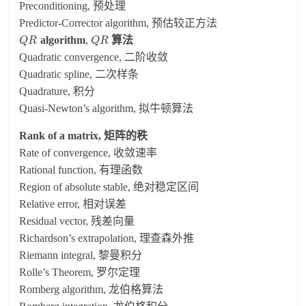
Preconditioning, 预处理
Predictor-Corrector algorithm, 预估较正方法
algorithm
,
算法
Q
R
Q
R
Quadratic convergence, 二阶收敛
Quadratic spline, 二次样条
Quadrature, 积分
Quasi-Newton’s algorithm, 拟牛顿算法
Rank of a matrix, 矩阵的秩
Rate of convergence, 收敛速率
Rational function, 有理函数
Region of absolute stable, 绝对稳定区间
Relative error, 相对误差
Residual vector, 残差向量
Richardson’s extrapolation, 理查森外推
Riemann integral, 黎曼积分
Rolle’s Theorem, 罗尔定理
Romberg algorithm, 龙伯格算法