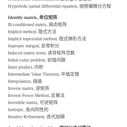
Hyperbolic partial differential equation, 抛物偏微分方程
Identity matrix, 单位矩阵
Ill-conditioned matrix, 病态矩阵
Implicit method, 隐式方法
Implicit trapezoidal method, 隐式梯形方法
Improper integral, 反常积分
Induced matrix norm, 诱导矩阵范数
Initial-value problem, 初值问题
Inner product, 内积
Intermediate Value Theorem, 中值定理
Interpolation, 插值
Inverse matrix, 逆矩阵
Inverse Power Method, 反幂法
Invertible matrix, 可逆矩阵
Isotropic, 各向同性的
Iterative Refinement, 迭代加细