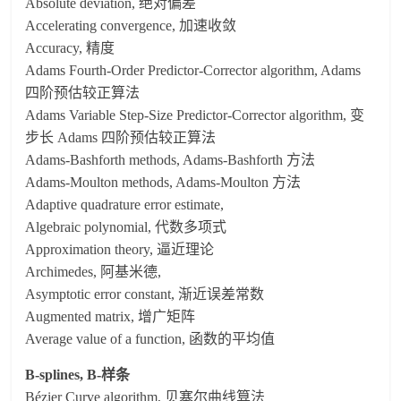
Absolute deviation, 绝对偏差
Accelerating convergence, 加速收敛
Accuracy, 精度
Adams Fourth-Order Predictor-Corrector algorithm, Adams
四阶预估较正算法
Adams Variable Step-Size Predictor-Corrector algorithm, 变
步长 Adams 四阶预估较正算法
Adams-Bashforth methods, Adams-Bashforth 方法
Adams-Moulton methods, Adams-Moulton 方法
Adaptive quadrature error estimate,
Algebraic polynomial, 代数多项式
Approximation theory, 逼近理论
Archimedes, 阿基米德,
Asymptotic error constant, 渐近误差常数
Augmented matrix, 增广矩阵
Average value of a function, 函数的平均值
B-splines, B-样条
Bézier Curve algorithm, 贝塞尔曲线算法