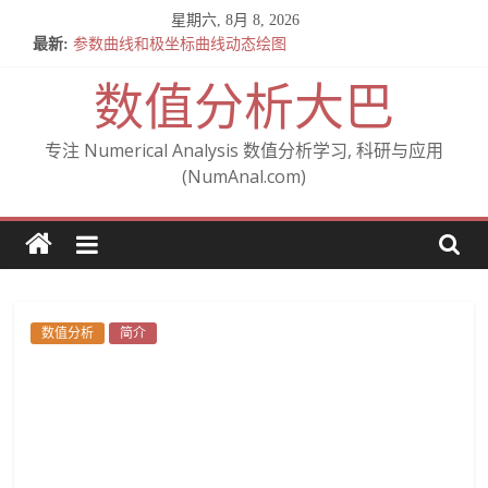
Skip
星期六, 8月 8, 2026
A note on Gudi’s analysis of the IPDG method
to
最新:
参数曲线和极坐标曲线动态绘图
content
全微分与施托尔茨(Stolz)
数值分析大巴
关于混合偏导数相等的定理 — Clairaut 定理 (施瓦茨定理)
From Cartesian to polar (从笛卡尔坐标到极坐标)
专注 Numerical Analysis 数值分析学习, 科研与应用
(NumAnal.com)
数值分析
简介