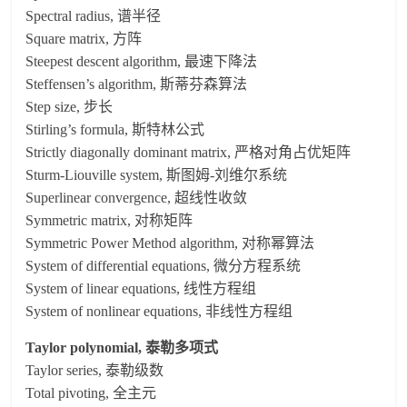
Spectral radius, 谱半径
Square matrix, 方阵
Steepest descent algorithm, 最速下降法
Steffensen’s algorithm, 斯蒂芬森算法
Step size, 步长
Stirling’s formula, 斯特林公式
Strictly diagonally dominant matrix, 严格对角占优矩阵
Sturm-Liouville system, 斯图姆-刘维尔系统
Superlinear convergence, 超线性收敛
Symmetric matrix, 对称矩阵
Symmetric Power Method algorithm, 对称幂算法
System of differential equations, 微分方程系统
System of linear equations, 线性方程组
System of nonlinear equations, 非线性方程组
Taylor polynomial, 泰勒多项式
Taylor series, 泰勒级数
Total pivoting, 全主元