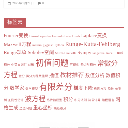
0
2025年1月20日
标签云
Fourier变换
Laplace变换
Gauss-Legendre
Gauss-Lobatto
Gmsh
Runge-Kutta-Fehlberg
Maxwell方程
meshio
pygmsh
Python
Runge现象
Sobolev空间
Sympy
Sturm-Liouville
tangential trace
三角形
初值问题
常微分
积分
中英文词汇
刘徽
可视化
多边形积分
方程
教材推荐
插值
数值分析
数值积
微分
微分方程数值解
有限差分
分
数学家
梯度下降
数学模型
椭圆方程
欧拉-伯努
波方程
积分
网
利
正则性估计
热传输模型
积分法则
符号计算
编程语言
格生成
重心坐标
边值问题
高斯积分